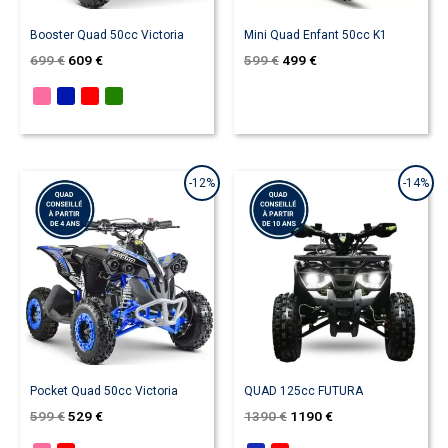
Booster Quad 50cc Victoria
Mini Quad Enfant 50cc K1
699
€
609
€
599
€
499
€
Le
Le
Le
Le
-12%
-14%
prix
prix
prix
prix
initial
actuel
initial
actuel
était :
est :
était :
est :
599 €.
529 €.
1390 €.
1190 €.
Pocket Quad 50cc Victoria
QUAD 125cc FUTURA
599
€
529
€
1390
€
1190
€