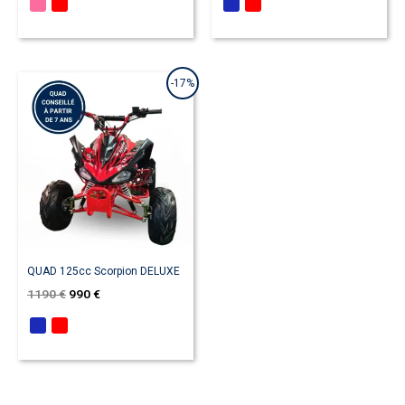
Le
Le
-17%
prix
prix
initial
actuel
était :
est :
1190 €.
990 €.
QUAD 125cc Scorpion DELUXE
1190
€
990
€